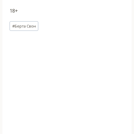
18+
Метки
#
Берта Свон
записи: