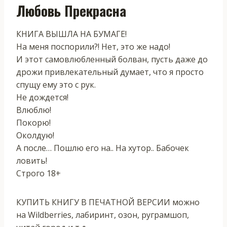
Любовь Прекрасна
КНИГА ВЫШЛА НА БУМАГЕ!
На меня поспорили?! Нет, это же надо!
И этот самовлюбленный болван, пусть даже до
дрожи привлекательный думает, что я просто
спущу ему это с рук.
Не дождется!
Влюблю!
Покорю!
Околдую!
А после… Пошлю его на.. На хутор.. Бабочек
ловить!
Строго 18+
КУПИТЬ КНИГУ В ПЕЧАТНОЙ ВЕРСИИ можно
на Wildberries, лабиринт, озон, руграмшоп,