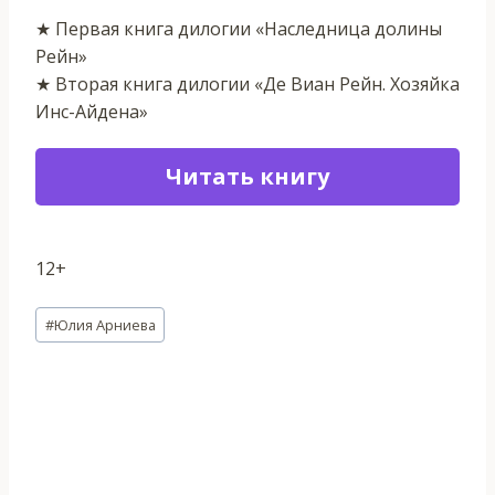
★ Первая книга дилогии «Наследница долины
Рейн»
★ Вторая книга дилогии «Де Виан Рейн. Хозяйка
Инс-Айдена»
Читать книгу
12+
Метки
#
Юлия Арниева
записи: