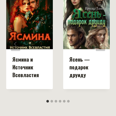
Ясмина и
Ясень —
Источник
подарок
Всевластия
друиду