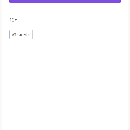
12+
Метки
#
Элис Мэк
записи: