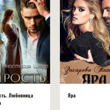
сть. Любовница
Яра
а