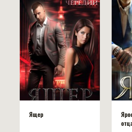
Ящер
Яро
отц