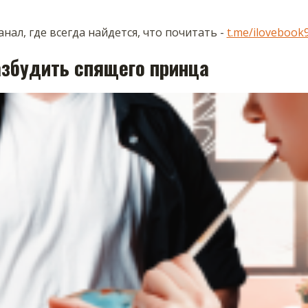
нал, где всегда найдется, что почитать -
t.me/ilovebook
азбудить спящего принца