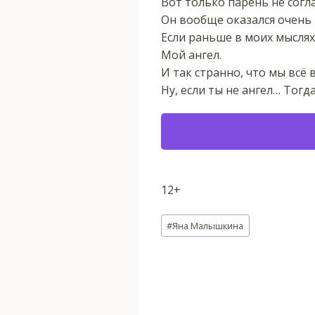
Вот только парень не согла
Он вообще оказался очень
Если раньше в моих мыслях
Мой ангел.
И так странно, что мы всё 
Ну, если ты не ангел… Тог
12+
Метки
#
Яна Малышкина
записи: