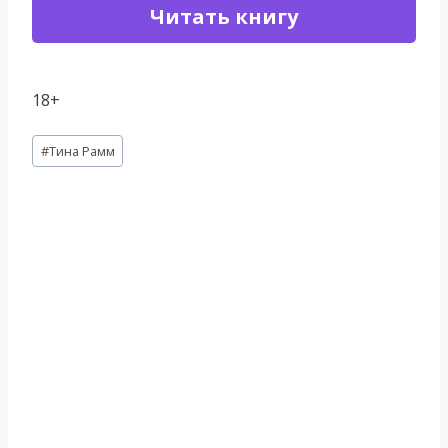
Читать книгу
18+
Метки
#
Тина Рамм
записи: