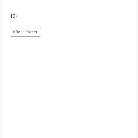
12+
Метки
#
Лила Каттен
записи: