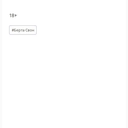
18+
Метки
#
Берта Свон
записи: