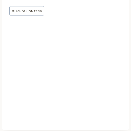
Метки
#
Ольга Ломтева
записи: