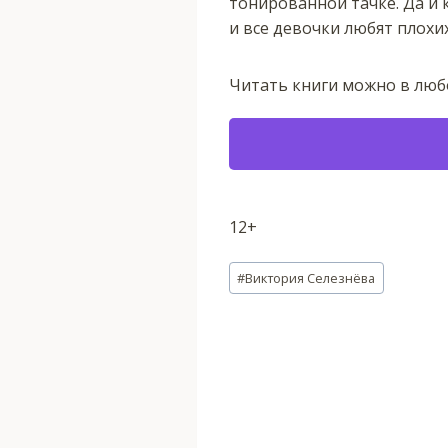
тонированной тачке. Да и к
и все девочки любят плохи
Читать книги можно в люб
12+
Метки
#
Виктория Селезнёва
записи: