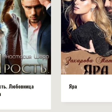
сть. Любовница
Яра
а