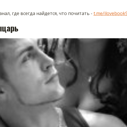
нал, где всегда найдется, что почитать -
t.me/ilovebook
ыцарь