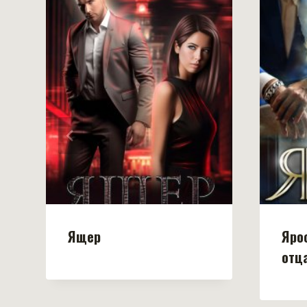
Ящер
Яро
отц