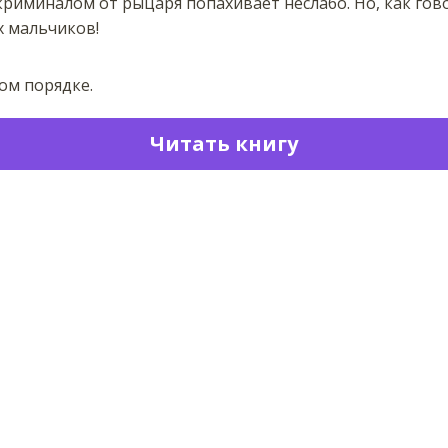
риминалом от рыцаря попахивает неслабо. Но, как говори
х мальчиков!
ом порядке.
Читать книгу