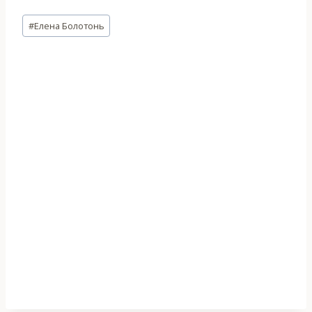
Метки
#
Елена Болотонь
записи: