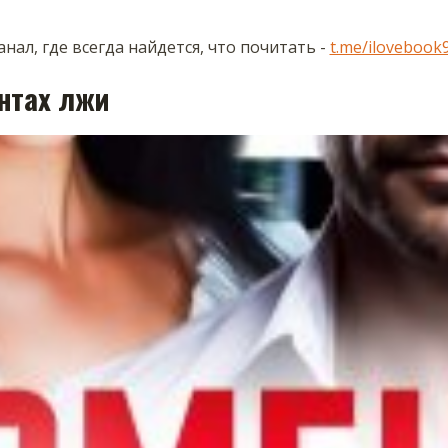
нал, где всегда найдется, что почитать -
t.me/ilovebook
нтах лжи