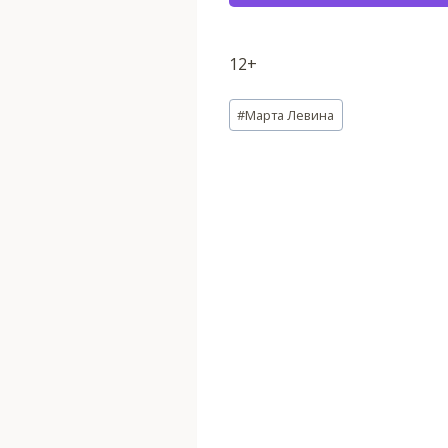
12+
Метки
#
Марта Левина
записи: