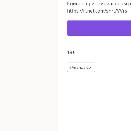
Книга о принципиальном р
https://litnet.com/shrt/VVrs
18+
Метки
#
Аманда Сот
записи: