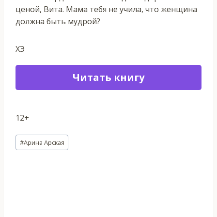
ценой, Вита. Мама тебя не учила, что женщина
должна быть мудрой?
ХЭ
Читать книгу
12+
Метки
#
Арина Арская
записи: