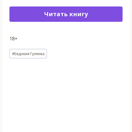
Читать книгу
18+
Метки
#
Евдокия Гуляева
записи: