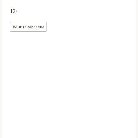
12+
Метки
#
Анита Милаева
записи: