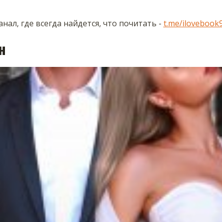
нал, где всегда найдется, что почитать -
t.me/ilovebook
н