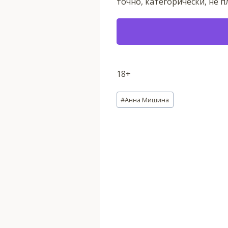
точно, категорически, не п
18+
Метки
#
Анна Мишина
записи: