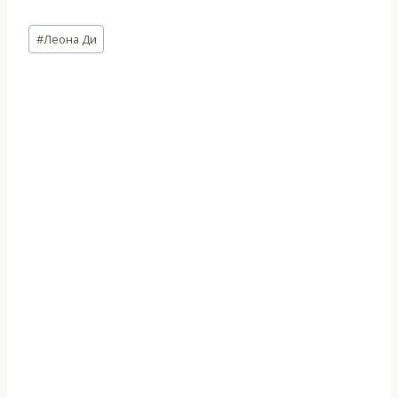
Метки
#
Леона Ди
записи: