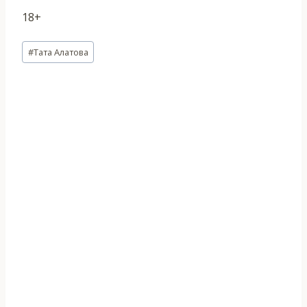
18+
Метки
#
Тата Алатова
записи: