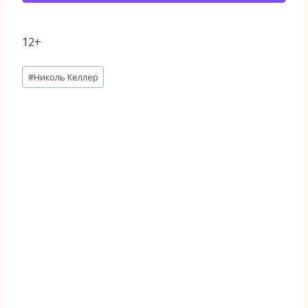
12+
Метки
#
Николь Келлер
записи: