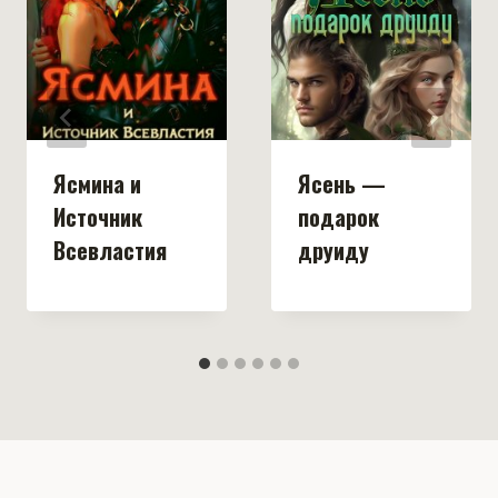
Ясмина и
Ясень —
Источник
подарок
Всевластия
друиду