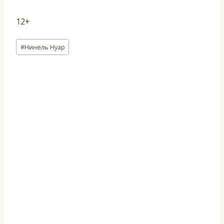
12+
Метки
#
Нинель Нуар
записи: