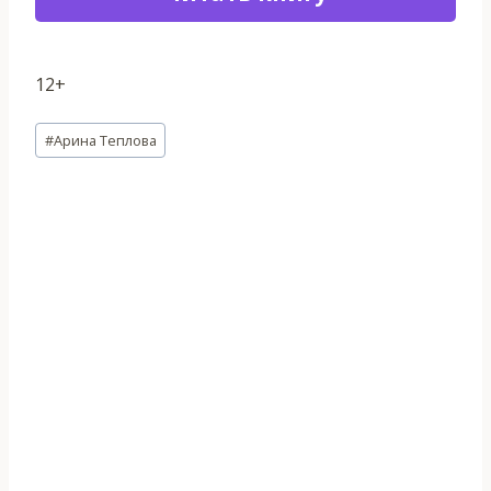
12+
Метки
#
Арина Теплова
записи: