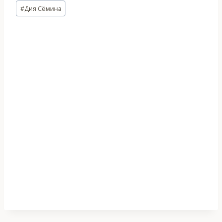
Метки
#
Дия Сёмина
записи: