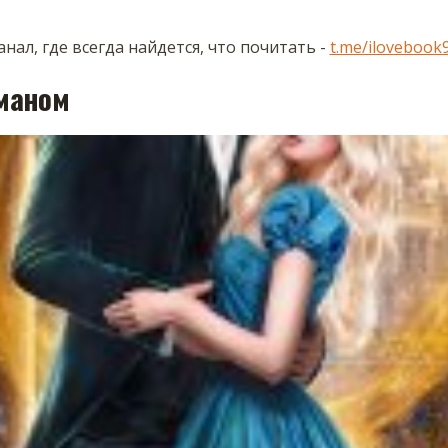
нал, где всегда найдется, что почитать -
t.me/ilovebook
маном