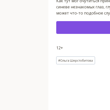
Как тут мог очутиться при
синеве незнакомых глаз, гл
может что-то подобное слу
12+
Метки
#
Ольга Шерстобитова
записи: