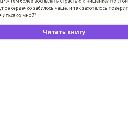
нц? А тем более воспылать страстью к нищенке? Но сто
упое сердечко забилось чаще, и так захотелось поверит
читься со мной?
Читать книгу