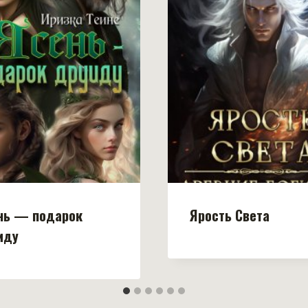
нь — подарок
Ярость Света
иду