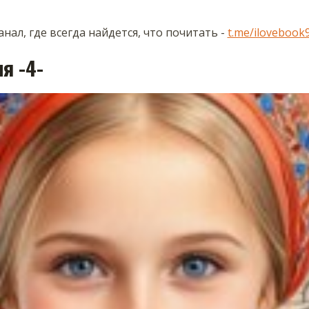
нал, где всегда найдется, что почитать -
t.me/ilovebook
я -4-