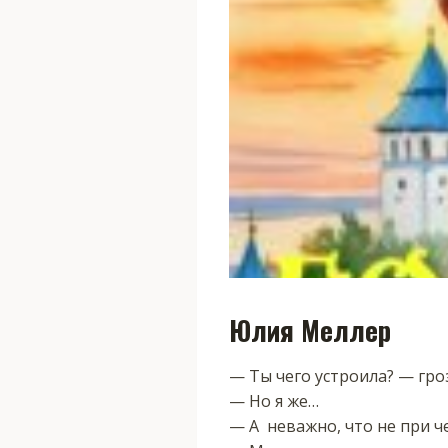
Юлия Меллер
— Ты чего устроила? — гро
— Но я же…
— А неважно, что не при че