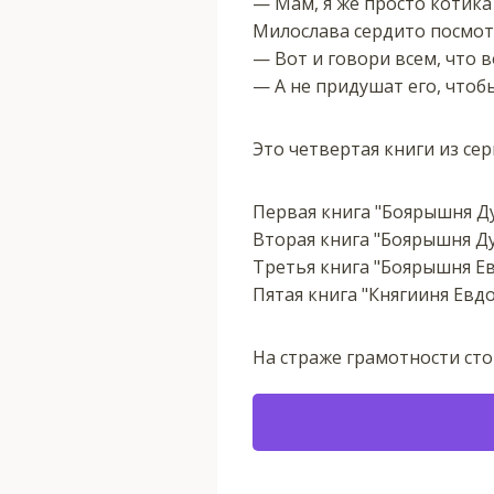
— Мам, я же просто котика
Милослава сердито посмотр
— Вот и говори всем, что в
— А не придушат его, чтоб
Это четвертая книги из се
Первая книга "Боярышня Дун
Вторая книга "Боярышня Дун
Третья книга "Боярышня Евдо
Пятая книга "Княгииня Евдоки
На страже грамотности ст