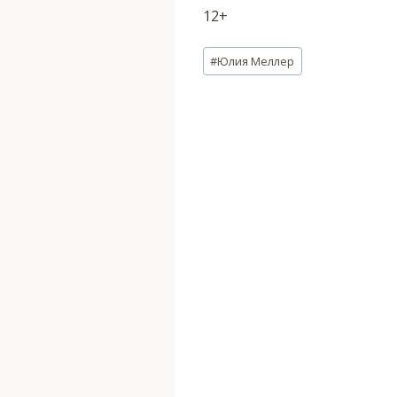
12+
Метки
#
Юлия Меллер
записи: