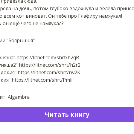
 привезла сюда.
ела на дочь, потом глубоко вздохнула и велела принес
о всем кот виноват. Он тебе про Глафиру намяукал!
ы он ещё чего не намяукал?
рии "Боярышня"
яша" https://litnet.com/shrt/h2qR
яша2" https://litnet.com/shrt/h2r2
кия" https://litnet.com/shrt/rw2K
я" https://litnet.com/shrt/Pmli
оит Algambra
Читать книгу