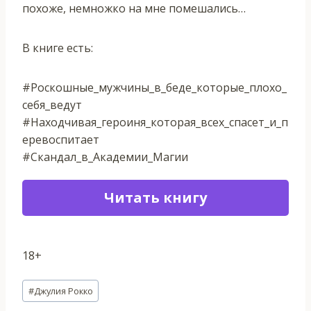
похоже, немножко на мне помешались…
В книге есть:
#Роскошные_мужчины_в_беде_которые_плохо_
себя_ведут
#Находчивая_героиня_которая_всех_спасет_и_п
еревоспитает
#Скандал_в_Академии_Магии
Читать книгу
18+
Метки
#
Джулия Рокко
записи: